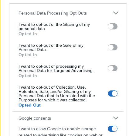
third parties.
Please note that this website/app uses one or more Google
Personal Data Processing Opt Outs
services and may gather and store information including but
not limited to your visit or usage behaviour. You may click to
I want to opt-out of the Sharing of my
personal data.
grant or deny consent to Google and its third-party tags to
A chi ci rivolgiamo
Opted In
use your data for below specified purposes in below Google
Grande distribuzione
consent section.
I want to opt-out of the Sale of my
Personal Data.
Opted In
Scopri di più
I want to opt-out of processing my
Personal Data for Targeted Advertising.
Opted In
I want to opt-out of Collection, Use,
Retention, Sale, and/or Sharing of my
Personal Data that Is Unrelated with the
Purposes for which it was collected.
Opted Out
Google consents
I want to allow Google to enable storage
related to advertising like cookies on web or