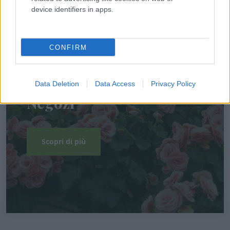
device identifiers in apps.
A chi ci rivolgiamo
CONFIRM
Fioristi
Garden center
Data Deletion
Data Access
Privacy Policy
Negozi
Scopri di più