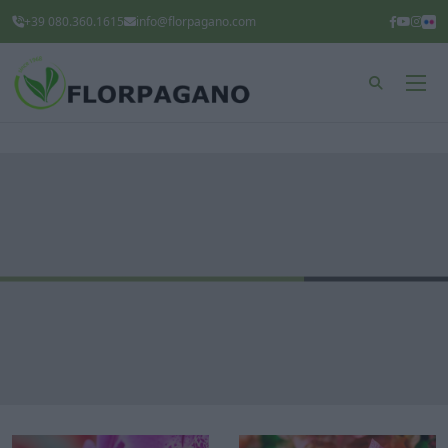
+39 080.360.1615
info@florpagano.com